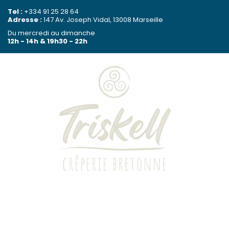
Passer
Passer
Passer
Tel :
+334 91 25 28 64
Adresse :
147 Av. Joseph Vidal, 13008 Marseille
à
au
à
Du mercredi au dimanche
la
contenu
la
12h - 14h & 19h30 - 22h
navigation
principal
barre
principale
latérale
principale
Triskell
Crêperie
bretonne
LA CARTE
-
Marseille
LES RÉSERVATIONS