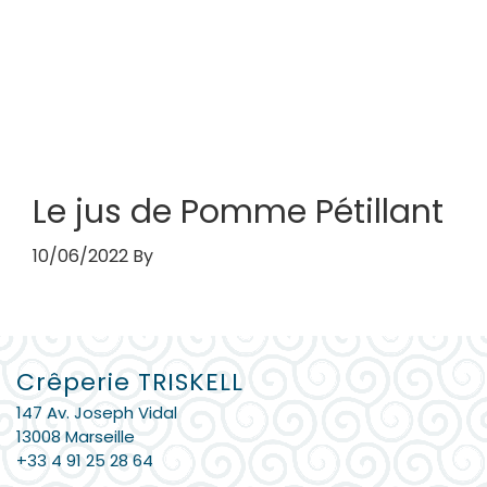
L’ADRESSE
Le jus de Pomme Pétillant
10/06/2022
By
Barre
Crêperie TRISKELL
latérale
147 Av. Joseph Vidal
principale
13008 Marseille
+33 4 91 25 28 64