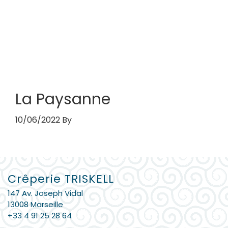
L’ADRESSE
La Paysanne
10/06/2022
By
Barre
Crêperie TRISKELL
latérale
147 Av. Joseph Vidal
principale
13008 Marseille
+33 4 91 25 28 64