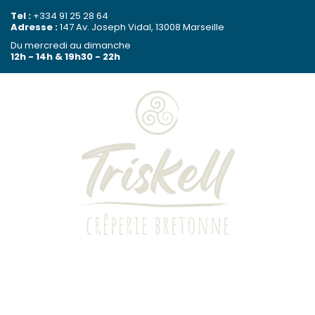
Passer
Passer
Passer
Tel :
+334 91 25 28 64
Adresse :
147 Av. Joseph Vidal, 13008 Marseille
à
au
à
Du mercredi au dimanche
la
contenu
la
12h - 14h & 19h30 - 22h
navigation
principal
barre
principale
latérale
principale
Triskell
Crêperie
bretonne
LA CARTE
-
Marseille
LES RÉSERVATIONS