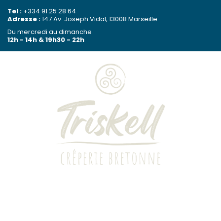
Passer
Passer
Passer
Tel :
+334 91 25 28 64
Adresse :
147 Av. Joseph Vidal, 13008 Marseille
à
au
à
Du mercredi au dimanche
la
contenu
la
12h - 14h & 19h30 - 22h
navigation
principal
barre
principale
latérale
principale
Triskell
Crêperie
bretonne
LA CARTE
-
Marseille
LES RÉSERVATIONS