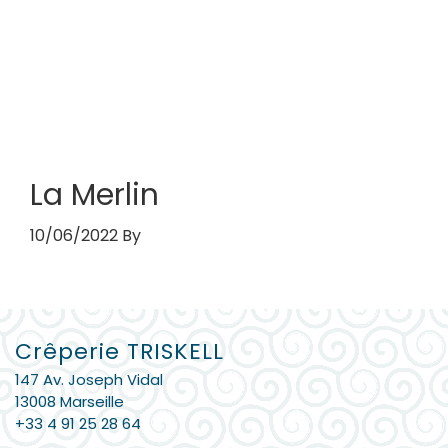
L’ADRESSE
La Merlin
10/06/2022
By
Barre
Crêperie TRISKELL
latérale
147 Av. Joseph Vidal
principale
13008 Marseille
+33 4 91 25 28 64